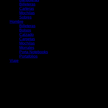
Billeteras
Carteras
Mochilas
Sobres
Hombre
Billeteras
Bolsos
Calzado
Carpetas
Mochilas
Morrales
Porta Notebooks
Portafolios
Viaje
Productos relacionados