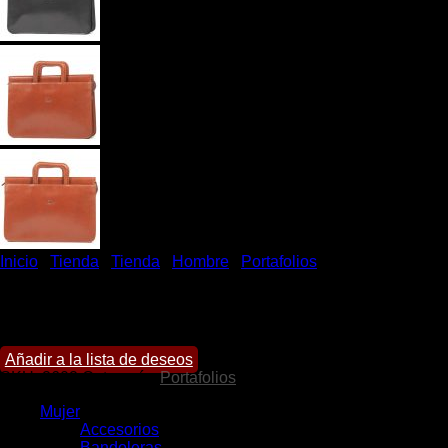
Inicio
/
Tienda
/
Tienda
/
Hombre
/
Portafolios
Portafolio Marshall
Añadir a la lista de deseos
SKU:
2602
Categoría:
Portafolios
Mujer
Accesorios
Bandoleras