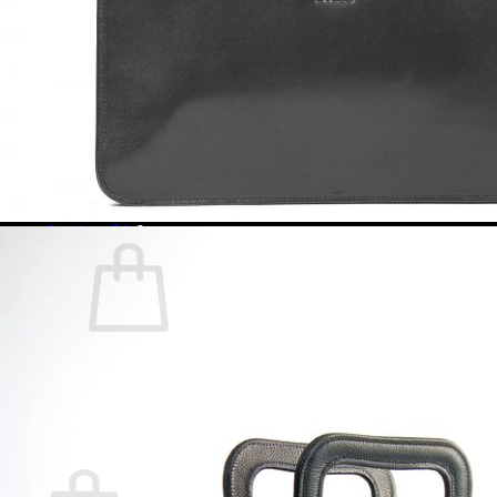
Calzado
Carpetas
Mochilas
Morrales
Porta Notebooks
Portafolios
Viaje
Contacto
Acceder / Registrarme
Carrito /
$
0
0
No hay productos en el carrito.
Volver a la tienda
0
Carrito