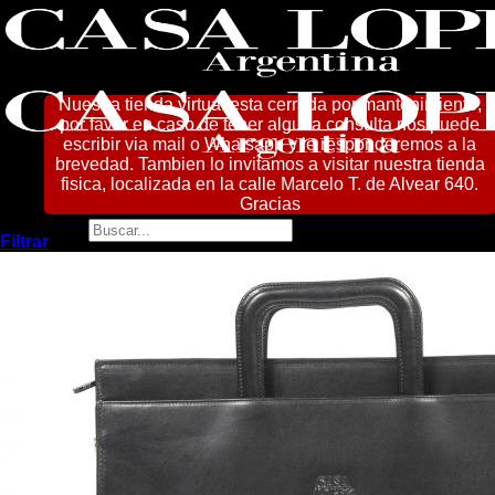
Saltar
al
contenido
Nuestra tienda virtual esta cerrada por mantenimiento,
por favor en caso de tener alguna consulta nos puede
escribir via mail o Whatsapp y le responderemos a la
brevedad. Tambien lo invitamos a visitar nuestra tienda
fisica, localizada en la calle Marcelo T. de Alvear 640.
Gracias
Buscar:
Filtrar
Zoom
Home
Tienda
Mujer
Accesorios
Bandoleras
Billeteras
Carteras
Mochilas
Sobres
Hombre
Billeteras
Bolsos